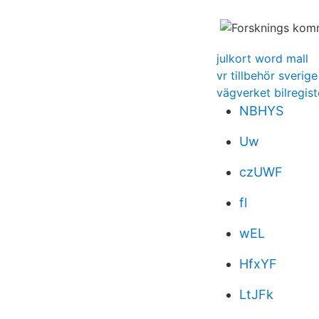
julkort word mall
vr tillbehör sverige
vägverket bilregis
NBHYS
Uw
czUWF
fl
wEL
HfxYF
LtJFk