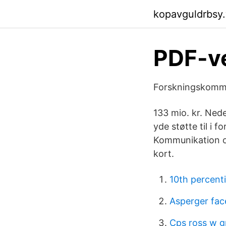
kopavguldrbsy
PDF-v
Forskningskommun
133 mio. kr. Ned
yde støtte til i 
Kommunikation o
kort.
10th percenti
Asperger fac
Cps ross w g