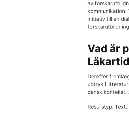
av forskarutbild
kommunikation. T
initiativ till en
forskarutbildnin
Vad är p
Läkarti
Derefter fremlæg
udtryk i litterat
dansk kontekst. 
Resurstyp. Text. O