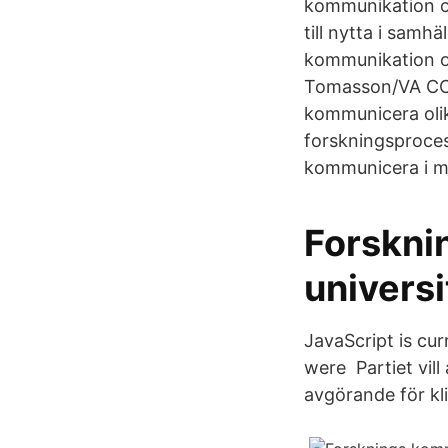
kommunikation om
till nytta i sam
kommunikation om
Tomasson/VA CC 
kommunicera olik
forskningsprocess
kommunicera i me
Forskni
universi
JavaScript is cur
were Partiet vill
avgörande för kl