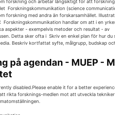
 forskning och arbetar långsiktigt för att forskni
hället Forskningskommunikation (science communicati
 forskning med andra än forskarsamhället. Illustrat
Forskningskommunikation handlar om att i en yrkes
a aspekter - exempelvis metoder och resultat - av
en. Detta sker ofta i Skriv en enkel plan för hur du 
dia. Beskriv kortfattat syfte, målgrupp, budskap och
ng på agendan - MUEP - 
tet
rently disabled.Please enable it for a better experien
 att rikta forsknings-medlen mot att utveckla teknike
imatomställningen.