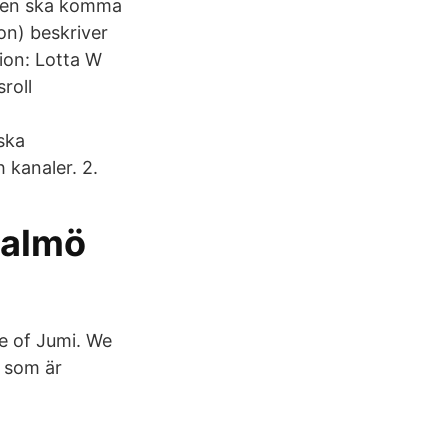
ngen ska komma
on) beskriver
ion: Lotta W
roll
ska
 kanaler. 2.
Malmö
ce of Jumi. We
r som är