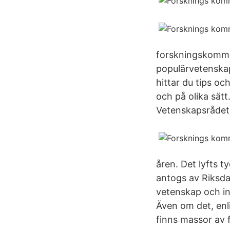
forskningskommu
populärvetenskap
hittar du tips o
och på olika sät
Vetenskapsrådet
åren. Det lyfts 
antogs av Riksda
vetenskap och in
Även om det, enli
finns massor av 