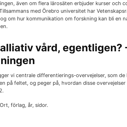
ningen, även om flera lärosäten erbjuder kurser och c
illsammans med Örebro universitet har Vetenskapsrå
 dialog om hur kommunikation om forskning kan bli en na
gen.
alliativ vård, egentligen? 
dningen
ger vi centrale differentierings-overvejelser, som de
uren på feltet, og peger på, hvordan disse overvejelser 
2.
rt, förlag, år, sidor.