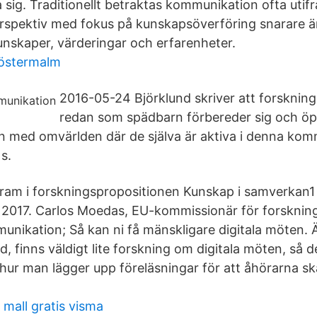
sig. Traditionellt betraktas kommunikation ofta utifr
erspektiv med fokus på kunskapsöverföring snarare 
unskaper, värderingar och erfarenheter.
 östermalm
2016-05-24 Björklund skriver att forskning
redan som spädbarn förbereder sig och öp
 med omvärlden där de själva är aktiva i denna kom
s.
t fram i forskningspropositionen Kunskap i samverkan
 2017. Carlos Moedas, EU-kommissionär för forsknin
unikation; Så kan ni få mänskligare digitala möten. 
d, finns väldigt lite forskning om digitala möten, så 
hur man lägger upp föreläsningar för att åhörarna sk
 mall gratis visma