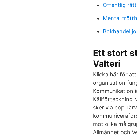
Offentlig rät
Mental trötth
Bokhandel jo
Ett stort 
Valteri
Klicka här för a
organisation fun
Kommunikation är
Källförteckning
sker via populärv
kommuniceraforsk
mot olika målgru
Allmänhet och Ve