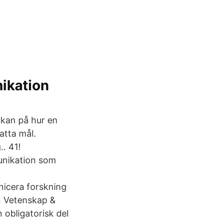
nikation
rkan på hur en
atta mål.
. 41!
unikation som
nicera forskning
an Vetenskap &
obligatorisk del