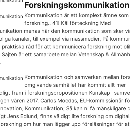
Forskningskommunikation
Kommunikation är ett komplext ämne som Fö
forskning.. 41! Källförteckning Med
nikation menas här den kommunikation som sker vi
liga kanaler, till exempel via massmedier, På kommu
ch praktiska råd för att kommunicera forskning mot ol
t. Sajten är ett samarbete mellan Vetenskap & Allmän
.
Kommunikation och samverkan mellan fors
omgivande samhället har kommit allt mer i
tydligt fram i forskningspropositionen Kunskap i sam
gen våren 2017. Carlos Moedas, EU-kommissionär för
novation, Kommunikation; Så kan ni få mänskligare d
gt Jens Edlund, finns väldigt lite forskning om digita
forskning om hur man lägger upp föreläsningar för a