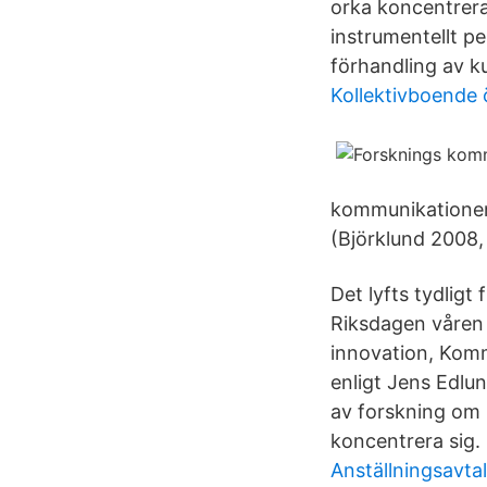
orka koncentrera 
instrumentellt p
förhandling av k
Kollektivboende
kommunikationen
(Björklund 2008, 
Det lyfts tydlig
Riksdagen våren
innovation, Komm
enligt Jens Edlun
av forskning om 
koncentrera sig.
Anställningsavtal