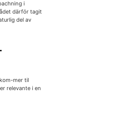
oachning i
det därför tagit
turlig del av
-
 kom-mer til
er relevante i en