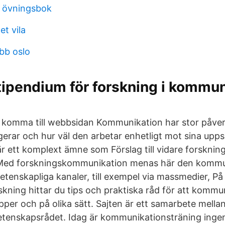
t övningsbok
et vila
bb oslo
stipendium för forskning i kommu
tt komma till webbsidan Kommunikation har stor påve
gerar och hur väl den arbetar enhetligt mot sina upps
 ett komplext ämne som Förslag till vidare forskning.
 Med forskningskommunikation menas här den komm
etenskapliga kanaler, till exempel via massmedier, På
ning hittar du tips och praktiska råd för att kommu
pper och på olika sätt. Sajten är ett samarbete mell
tenskapsrådet. Idag är kommunikationsträning ingen 