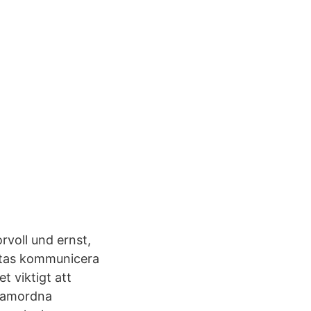
voll und ernst,
ntas kommunicera
t viktigt att
 samordna