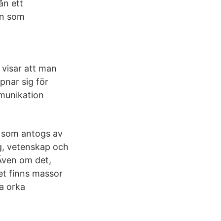
ån ett
än som
 visar att man
pnar sig för
munikation
1 som antogs av
g, vetenskap och
Även om det,
det finns massor
a orka