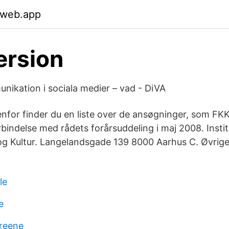
.web.app
ersion
ikation i sociala medier – vad - DiVA
enfor finder du en liste over de ansøgninger, som FKK
forbindelse med rådets forårsuddeling i maj 2008. Instit
g Kultur. Langelandsgade 139 8000 Aarhus C. Øvrige
le
e
reene