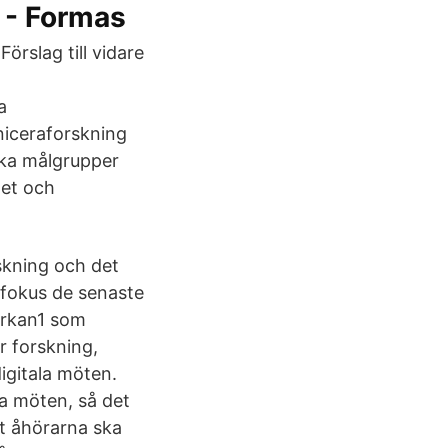
 - Formas
rslag till vidare
a
niceraforskning
ika målgrupper
het och
kning och det
 fokus de senaste
verkan1 som
 forskning,
igitala möten.
la möten, så det
tt åhörarna ska