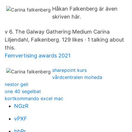
Håkan Falkenberg är även
skriven här.
v 6. The Galway Gathering Medium Carina
Liljendahl, Falkenberg. 129 likes · 1 talking about
this.
Femvertising awards 2021
sharepoint kurs
vårdcentralen moheda
nestor geli
one 40 segelbat
kortkommando excel mac
NGzR
vPXF
bbPr