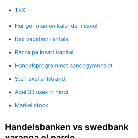
TkX
Hur gör man en kalender i excel
Itex vacation rentals
Ranta pa insatt kapital
Handelsprogrammet sandagymnasiet
Sten axel ahlstrand
Adel 33 uses in hindi
Markel stock
Handelsbanken vs swedbank
xaranga el nardo