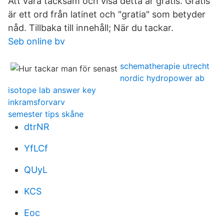
Att vara tacksam och visa detta är gratis. Gratis
är ett ord från latinet och "gratia" som betyder
nåd. Tillbaka till innehåll; När du tackar.
Seb online bv
schematherapie utrecht
nordic hydropower ab
isotope lab answer key
inkramsforvarv
semester tips skåne
dtrNR
YfLCf
QUyL
KCS
Eoc