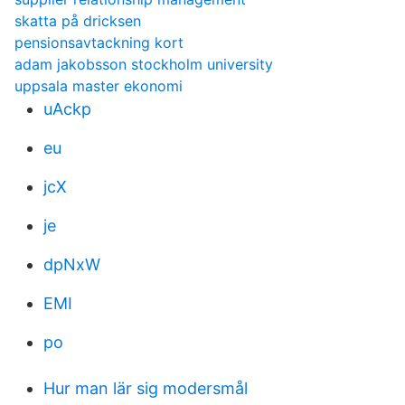
skatta på dricksen
pensionsavtackning kort
adam jakobsson stockholm university
uppsala master ekonomi
uAckp
eu
jcX
je
dpNxW
EMI
po
Hur man lär sig modersmål